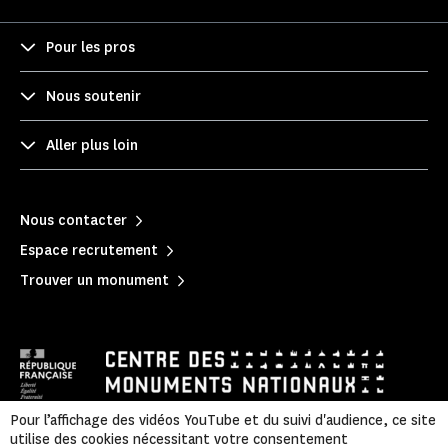
Pour les pros
Nous soutenir
Aller plus loin
Nous contacter
Espace recrutement
Trouver un monument
Pour l’affichage des vidéos YouTube et du suivi d'audience, ce site
utilise des cookies nécessitant votre consentement
Politique de confidentialité
|
Mentions légales
|